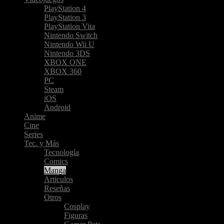
PlayStation 4
PlayStation 3
PlayStation Vita
Nintendo Switch
Nintendo Wii U
Nintendo 3DS
XBOX ONE
XBOX 360
PC
Steam
iOS
Android
Anime
Cine
Series
Tec. y Más
Tecnología
Comics
Manga
Articulos
Reseñas
Otros
Cosplay
Figuras