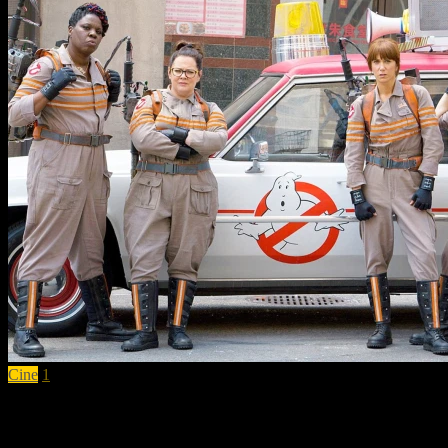
Cine
1
Nuevo tráiler del Reboot de los Cazafanta