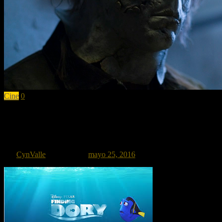
Cine
0
John Carpenter será el productor de la pr
Asegura que la franquicia debe regresar a sus raíces para que pueda c
por
CynValle
Publicado el
mayo 25, 2016