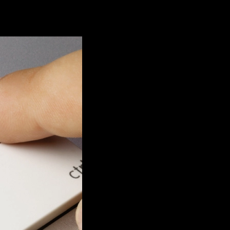
as más populares y clasicas peliculas de los 80s. Esta nueva pelicula d