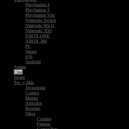
PlayStation 4
PlayStation 3
PlayStation Vita
Nintendo Switch
Nintendo Wii U
Nintendo 3DS
XBOX ONE
XBOX 360
PC
Steam
iOS
Android
Anime
Cine
Series
Tec. y Más
Tecnología
Comics
Manga
Articulos
Reseñas
Otros
Cosplay
Figuras