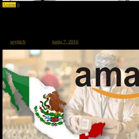
Anime
0
Apóyenos con su donativo para seguir dándo
Quisiéramos seguir generando más contenido de calidad para ustedes es
por
soytitch
Publicado el
junio 7, 2016