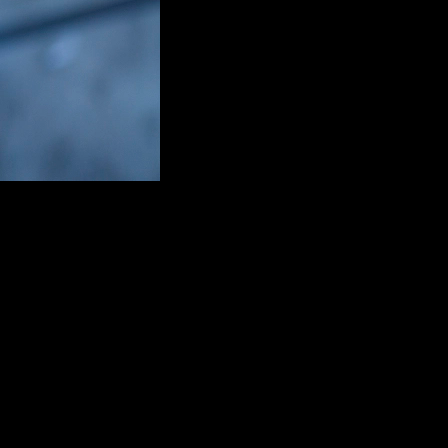
óxima película de Halloween
ausar un impacto real. En esta era de remakes y reboots es común ver q