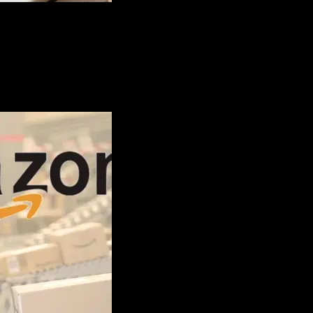
les las mejores noticias con el mejor cont
ta página es sin fines de lucro y pero para mantenerla es necesario ha