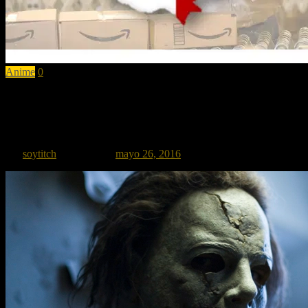
Anime
0
10 razones para comprar en Amazon Méxi
Ya tiene rato que Amazon llegase a México pero hoy les traigo 10 razo
por
soytitch
Publicado el
mayo 26, 2016