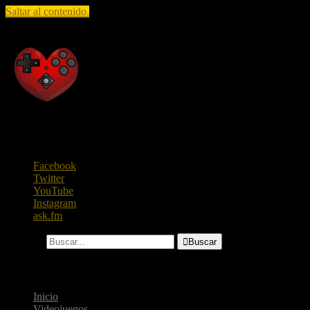
Saltar al contenido.
Raza Geek
Todo lo que te gusta saber, en un solo lugar.
Facebook
Twitter
YouTube
Instagram
ask.fm
Buscar...

Buscar
Menú
Inicio
Videojuegos