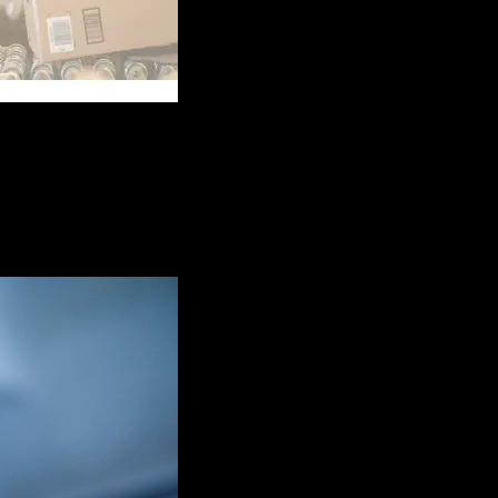
co
nes por la cuales es su mejor opción a la hora de hacer compras online