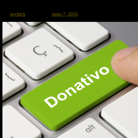
Aquí les dejamos este nuevo tráiler internacional del Reboot de unas l
por
soytitch
Publicado el
junio 7, 2016