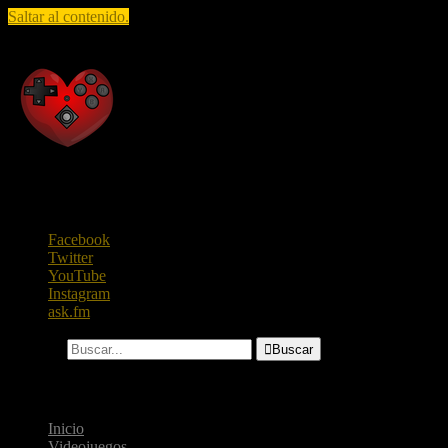
Saltar al contenido.
Raza Geek
Todo lo que te gusta saber, en un solo lugar.
Facebook
Twitter
YouTube
Instagram
ask.fm
Buscar...

Buscar
Menú
Inicio
Videojuegos