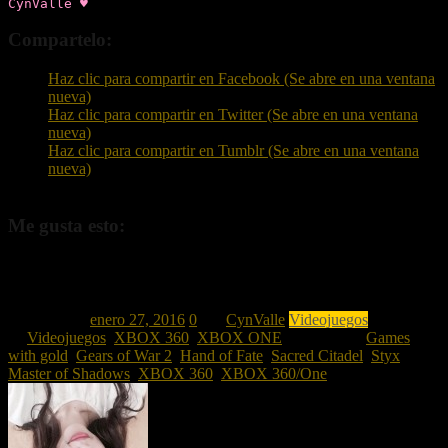
CynValle ♥
Compartelo:
Haz clic para compartir en Facebook (Se abre en una ventana
nueva)
Haz clic para compartir en Twitter (Se abre en una ventana
nueva)
Haz clic para compartir en Tumblr (Se abre en una ventana
nueva)
Me gusta esto:
Me gusta
Cargando...
Publicado el
enero 27, 2016
0
por
CynValle
Videojuegos
Publicado
en
Videojuegos
,
XBOX 360
,
XBOX ONE
Etiquetado #
Games
with gold
,
Gears of War 2
,
Hand of Fate
,
Sacred Citadel
,
Styx
Master of Shadows
,
XBOX 360
,
XBOX 360/One