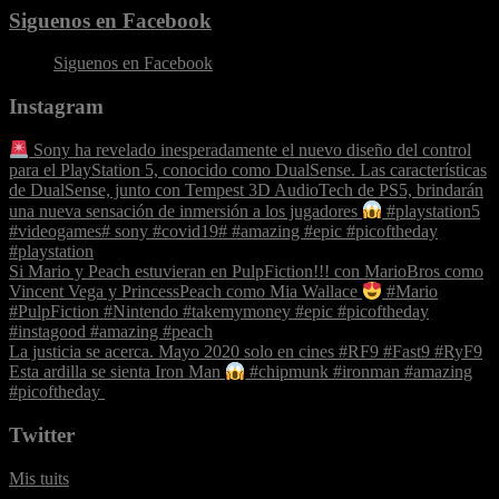
Siguenos en Facebook
Siguenos en Facebook
Instagram
Sony ha revelado inesperadamente el nuevo diseño del control
para el PlayStation 5, conocido como DualSense. Las características
de DualSense, junto con Tempest 3D AudioTech de PS5, brindarán
una nueva sensación de inmersión a los jugadores
#playstation5
#videogames# sony #covid19# #amazing #epic #picoftheday
#playstation
Si Mario y Peach estuvieran en PulpFiction!!! con MarioBros como
Vincent Vega y PrincessPeach como Mia Wallace
#Mario
#PulpFiction #Nintendo #takemymoney #epic #picoftheday
#instagood #amazing #peach
La justicia se acerca. Mayo 2020 solo en cines #RF9 #Fast9 #RyF9
‪Esta ardilla se sienta Iron Man
#chipmunk #ironman #amazing
#picoftheday ‬
Twitter
Mis tuits