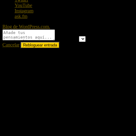
YouTube
Instagram
ask.fm
Blog de WordPress.com.
Publicar en
Cancelar
A
%d
blogueros les gusta esto: