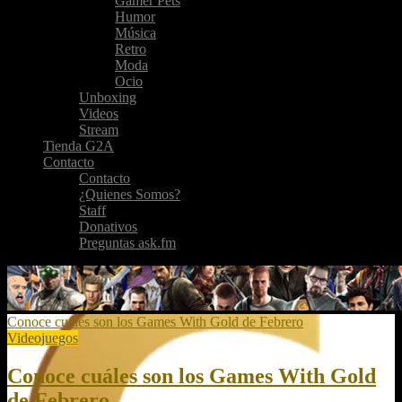
Gamer Pets
Humor
Música
Retro
Moda
Ocio
Unboxing
Videos
Stream
Tienda G2A
Contacto
Contacto
¿Quienes Somos?
Staff
Donativos
Preguntas ask.fm
Conoce cuáles son los Games With Gold de Febrero
Videojuegos
Conoce cuáles son los Games With Gold
de Febrero