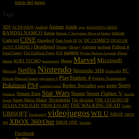
inicio del juego
Tags
Anime
Apple
3DS
ACTIVISION
Android
apps
ASSASSIN'S CREED
BANDAI NAMCO
Batman
bethesda
Batman V Superman: Dawn of Justice
CINE
Capcom
DC COMICS
Daredevil
Dark Souls III
DEAD OR
DC
Deadpool
estreno
Fallout 4
Disney
ALIVE XTREME 3
Destiny
facebook
gadgets
Fire Emblem Fates
Final Fantasy
FOX
Hyrule Warriors Legends
iPhone
Marvel
Microsoft
KOEI TECMO
Japon
Manga
lanzamiento
Nintendo
Netflix
Nintendo 3DS
PC
Oculus Rift
Minecraft
PlayStation 4
Pokkén Tournament
playstation 4
Pelicula
Platinum Games
PS4
Pokémon
Sony
Redes Sociales
series
sega
realidad virtual
Star Wars
Steam
Street Fighter V
Square Enix
Suicide
Splatoon
Tecnología
THE LEGEND OF
Super Mario Maker
The division
Squad
THE WALKING DEAD
ZELDA TWILIGHT PRINCESS HD
Tráiler
videojuegos
WII U
UBISOFT
XBOX
Uncharted 4
XBOX
XBOX 360/One
XBOX ONE
Youtube
360
Facebook
Twitter