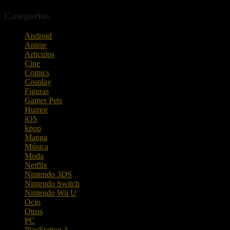
Categorías
Android
Anime
Articulos
Cine
Comics
Cosplay
Figuras
Gamer Pets
Humor
iOS
kpop
Manga
Música
Moda
Netflix
Nintendo 3DS
Nintendo Switch
Nintendo Wii U
Ocio
Otros
PC
PlayStation 3