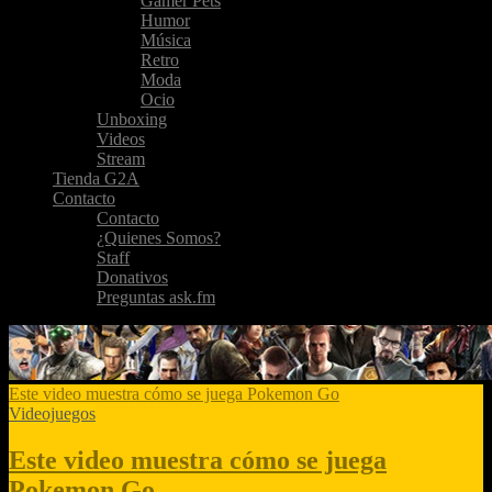
Gamer Pets
Humor
Música
Retro
Moda
Ocio
Unboxing
Videos
Stream
Tienda G2A
Contacto
Contacto
¿Quienes Somos?
Staff
Donativos
Preguntas ask.fm
Este video muestra cómo se juega Pokemon Go
Videojuegos
Este video muestra cómo se juega
Pokemon Go