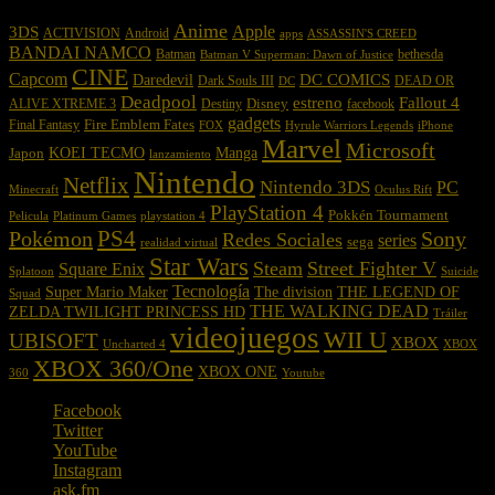
Anime
Apple
3DS
ACTIVISION
Android
apps
ASSASSIN'S CREED
BANDAI NAMCO
Batman
bethesda
Batman V Superman: Dawn of Justice
CINE
Capcom
DC COMICS
Daredevil
Dark Souls III
DEAD OR
DC
Deadpool
estreno
Fallout 4
Disney
ALIVE XTREME 3
Destiny
facebook
gadgets
Fire Emblem Fates
Final Fantasy
FOX
Hyrule Warriors Legends
iPhone
Marvel
Microsoft
KOEI TECMO
Japon
Manga
lanzamiento
Nintendo
Netflix
Nintendo 3DS
PC
Oculus Rift
Minecraft
PlayStation 4
Pokkén Tournament
playstation 4
Pelicula
Platinum Games
PS4
Pokémon
Sony
Redes Sociales
series
sega
realidad virtual
Star Wars
Steam
Street Fighter V
Square Enix
Suicide
Splatoon
Tecnología
THE LEGEND OF
Super Mario Maker
The division
Squad
THE WALKING DEAD
ZELDA TWILIGHT PRINCESS HD
Tráiler
videojuegos
WII U
UBISOFT
XBOX
Uncharted 4
XBOX
XBOX 360/One
XBOX ONE
Youtube
360
Facebook
Twitter
YouTube
Instagram
ask.fm