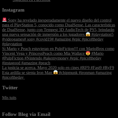
Instagram
Sony ha revelado inesperadamente el nuevo diseño del control
para el PlayStation 5, conocido como DualSense. Las características
de DualSense, junto con Tempest 3D AudioTech de PS5, brindarán
una nueva sensación de inmersión a los jugadores
#playstation5
#videogames# sony #covid19# #amazing #epic #picoftheday
#playstation
Si Mario y Peach estuvieran en PulpFiction!!! con MarioBros como
Vincent Vega y PrincessPeach como Mia Wallace
#Mario
#PulpFiction #Nintendo #takemymoney #epic #picoftheday
#instagood #amazing #peach
La justicia se acerca. Mayo 2020 solo en cines #RF9 #Fast9 #RyF9
‪Esta ardilla se sienta Iron Man
#chipmunk #ironman #amazing
#picoftheday ‬
Twitter
Mis tuits
Follow Blog via Email