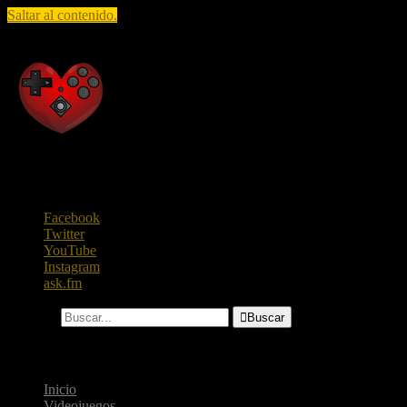
Saltar al contenido.
Raza Geek
Todo lo que te gusta saber, en un solo lugar.
Facebook
Twitter
YouTube
Instagram
ask.fm
Buscar...

Buscar
Menú
Inicio
Videojuegos