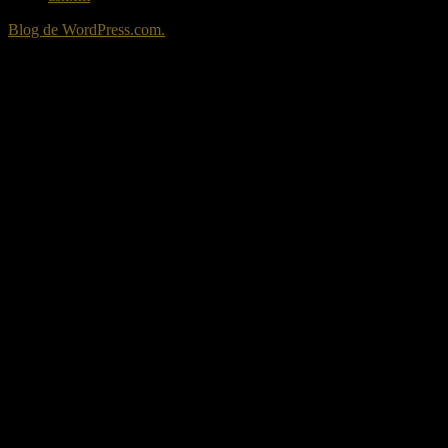
Blog de WordPress.com.
A
%d
blogueros les gusta esto: