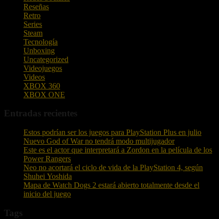
Reseñas
Retro
Series
Steam
Tecnología
Unboxing
Uncategorized
Videojuegos
Videos
XBOX 360
XBOX ONE
Entradas recientes
Estos podrían ser los juegos para PlayStation Plus en julio
Nuevo God of War no tendrá modo multijugador
Este es el actor que interpretará a Zordon en la película de los
Power Rangers
Neo no acortará el ciclo de vida de la PlayStation 4, según
Shuhei Yoshida
Mapa de Watch Dogs 2 estará abierto totalmente desde el
inicio del juego
Tags