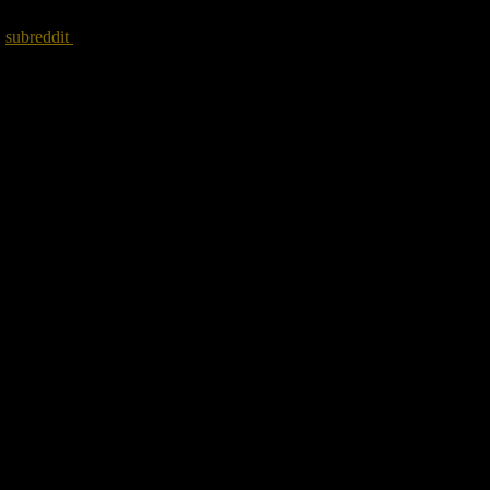
l
subreddit
de
Super Mario Maker
. Asimismo, el creativo jugador
lado, la compañía japonesa reveló que ya está disponible el traje de