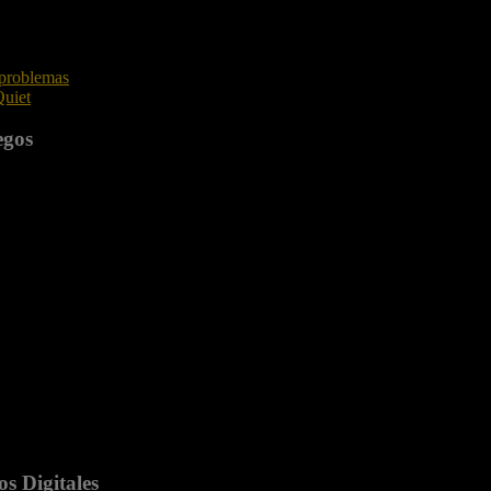
 problemas
Quiet
egos
s Digitales