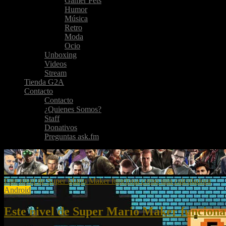
Gamer Pets
Humor
Música
Retro
Moda
Ocio
Unboxing
Videos
Stream
Tienda G2A
Contacto
Contacto
¿Quienes Somos?
Staff
Donativos
Preguntas ask.fm
Este nivel de Super Mario Maker funciona como una calculadora
Android
Este nivel de Super Mario Maker funciona