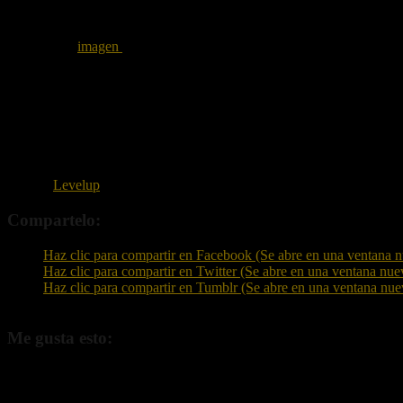
Todos los curiosos que quieran saber cómo funciona el nivel se alegra
publicó una
imagen
en la cual nos muestra de manera muy básica, tod
El código de este nivel es 705C-0000-01B3-FE78.
La semana pasada Nintendo llevó
Super Mario Maker
a PC y móviles 
un personaje de
Luigi’s Mansion
para este divertido título.
Super Mario Maker
debutó el 11 de septiembre en exclusiva para Wii.
Fuente:
Levelup
Compartelo:
Haz clic para compartir en Facebook (Se abre en una ventana 
Haz clic para compartir en Twitter (Se abre en una ventana nue
Haz clic para compartir en Tumblr (Se abre en una ventana nue
Me gusta esto:
Me gusta
Cargando...