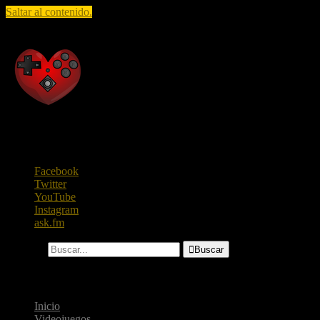
Saltar al contenido.
Raza Geek
Todo lo que te gusta saber, en un solo lugar.
Facebook
Twitter
YouTube
Instagram
ask.fm
Buscar...

Buscar
Menú
Inicio
Videojuegos