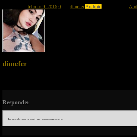
Publicado el
febrero 9, 2016
0
por
dimefer
Android
Publicado en
And
dimefer
Soy un personaje salido de un anime.
Sígueme en twitter como dimefer_ y en instagram como dimeferx.
Responder