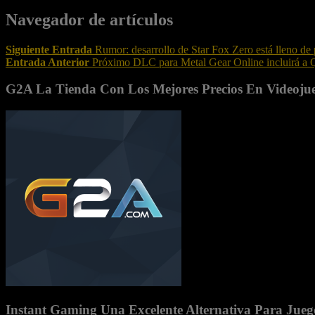
Navegador de artículos
Siguiente Entrada
Rumor: desarrollo de Star Fox Zero está lleno de
Entrada Anterior
Próximo DLC para Metal Gear Online incluirá a 
G2A La Tienda Con Los Mejores Precios En Videoju
Instant Gaming Una Excelente Alternativa Para Juego