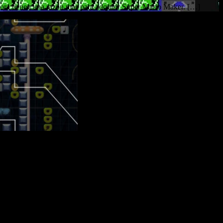
ahora tienen una razón más para adquirir Super Mario Maker. […]
hora tienen una razón más para adquirir
Super Mario Maker
. Un
t es desordenada y caótica pero te será útil si necesitas conocer el