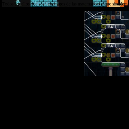
Todos aquellos que sean enemigos de las matemáticas o que simplement
Todos aquellos que sean enemigos de las matemáticas o que simplement
jugador conocido como Giant creó un nivel en el título para Wii U el 
El nivel se llama The Cluttered Chaos-Calculator y sinceramente era i
el resultado de una suma de 2 dígitos del 0 al 7.
Si quieres ver que esto es posible mira el siguiente vídeo: