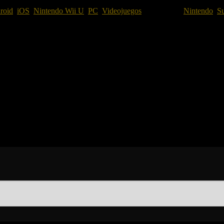
roid
,
iOS
,
Nintendo Wii U
,
PC
,
Videojuegos
Etiquetado #
Nintendo
,
S