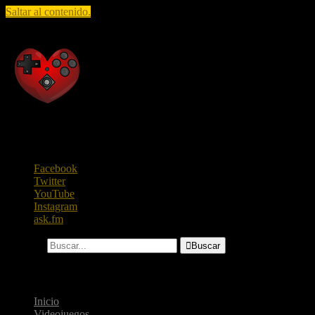
Saltar al contenido.
Raza Geek
Todo lo que te gusta saber, en un solo lugar.
Facebook
Twitter
YouTube
Instagram
ask.fm
Buscar...

Buscar
Menú
Inicio
Videojuegos