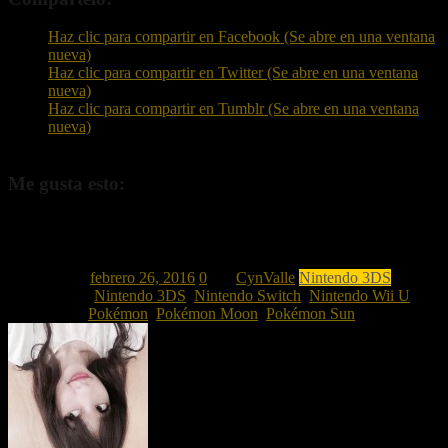
Haz clic para compartir en Facebook (Se abre en una ventana
nueva)
Haz clic para compartir en Twitter (Se abre en una ventana
nueva)
Haz clic para compartir en Tumblr (Se abre en una ventana
nueva)
Me gusta esto:
Me gusta
Cargando...
Publicado el
febrero 26, 2016
0
por
CynValle
Nintendo 3DS
Publicado en
Nintendo 3DS
,
Nintendo Switch
,
Nintendo Wii U
Etiquetado #
Pokémon
,
Pokémon Moon
,
Pokémon Sun