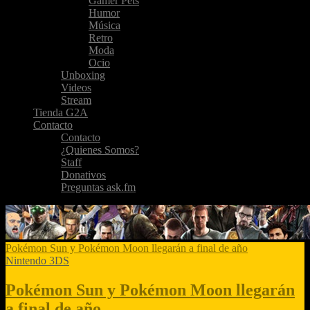
Gamer Pets
Humor
Música
Retro
Moda
Ocio
Unboxing
Videos
Stream
Tienda G2A
Contacto
Contacto
¿Quienes Somos?
Staff
Donativos
Preguntas ask.fm
Pokémon Sun y Pokémon Moon llegarán a final de año
Nintendo 3DS
Pokémon Sun y Pokémon Moon llegarán
a final de año