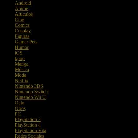
Android
Anime
Articulos
Cine
Comics
Cosplay
Figuras
Gamer Pets
Humor
iOS
kpop
Manga
Música
Moda
Netflix
Nintendo 3DS
Nintendo Switch
Nintendo Wii U
Ocio
Otros
PC
PlayStation 3
PlayStation 4
PlayStation Vita
Redes Sociales