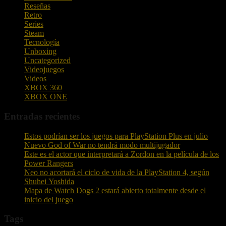
Reseñas
Retro
Series
Steam
Tecnología
Unboxing
Uncategorized
Videojuegos
Videos
XBOX 360
XBOX ONE
Entradas recientes
Estos podrían ser los juegos para PlayStation Plus en julio
Nuevo God of War no tendrá modo multijugador
Este es el actor que interpretará a Zordon en la película de los
Power Rangers
Neo no acortará el ciclo de vida de la PlayStation 4, según
Shuhei Yoshida
Mapa de Watch Dogs 2 estará abierto totalmente desde el
inicio del juego
Tags