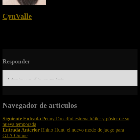
CynValle
Disfruto de la tecnología así como de un buen shooter.
Colaboradora en sitios de tecnología y videojuegos.
Enamorada de los perritos y fan #1 de los Backstreet Boys.
Responder
Navegador de artículos
Siguiente Entrada
Penny Dreadful estrena tráiler y póster de su
nueva temporada
Entrada Anterior
Rhino Hunt, el nuevo modo de juego para
GTA Online