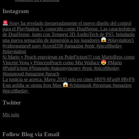
Instagram
Sony ha revelado inesperadamente el nuevo diseño del control
para el PlayStation 5, conocido como DualSense. Las características
de DualSense, junto con Tempest 3D AudioTech de PS5, brindarán
una nueva sensación de inmersión a los jugadores
#playstation5
#videogames# sony #covid19# #amazing #epic #picoftheday
#playstation
Si Mario y Peach estuvieran en PulpFiction!!! con MarioBros como
Vincent Vega y PrincessPeach como Mia Wallace
#Mario
#PulpFiction #Nintendo #takemymoney #epic #picoftheday
#instagood #amazing #peach
La justicia se acerca. Mayo 2020 solo en cines #RF9 #Fast9 #RyF9
‪Esta ardilla se sienta Iron Man
#chipmunk #ironman #amazing
#picoftheday ‬
Twitter
Mis tuits
Follow Blog via Email