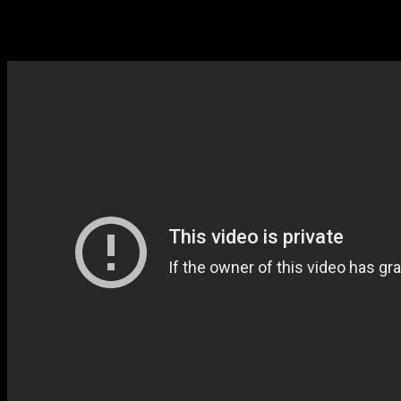
esta transmisión nos dio a conocer que
Pokémon Sun
y
Pokémon
Moon
llegarán a final de año a la 3DS, sin embargo, no se dieron
más detalles al respecto.